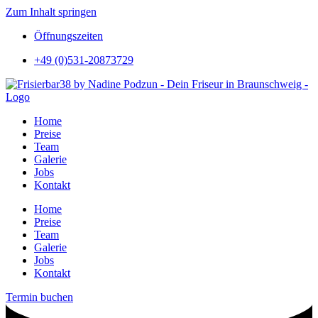
Zum Inhalt springen
Öffnungszeiten
+49 (0)531-20873729
Home
Preise
Team
Galerie
Jobs
Kontakt
Home
Preise
Team
Galerie
Jobs
Kontakt
Termin buchen