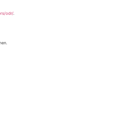
rs/odr/
.
men.